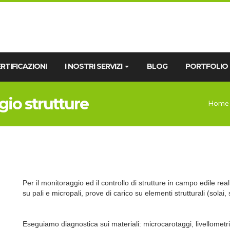
RTIFICAZIONI
I NOSTRI SERVIZI
BLOG
PORTFOLIO
io strutture
Home
Per il monitoraggio ed il controllo di strutture in campo edile real
su pali e micropali, prove di carico su elementi strutturali (solai, 
Eseguiamo diagnostica sui materiali: microcarotaggi, livellometri a