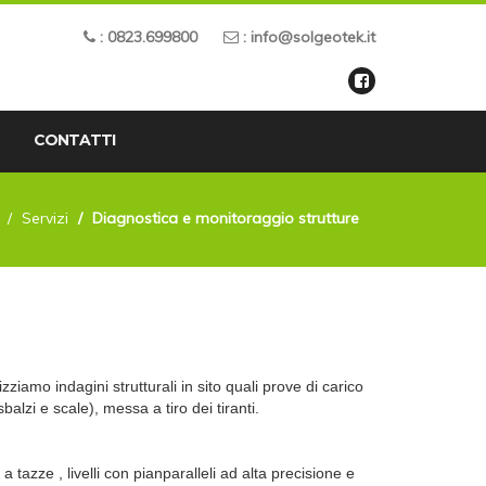
: 0823.699800
: info@solgeotek.it
CONTATTI
Servizi
Diagnostica e monitoraggio strutture
izziamo indagini strutturali in sito quali prove di carico
sbalzi e scale), messa a tiro dei tiranti.
 tazze , livelli con pianparalleli ad alta precisione e