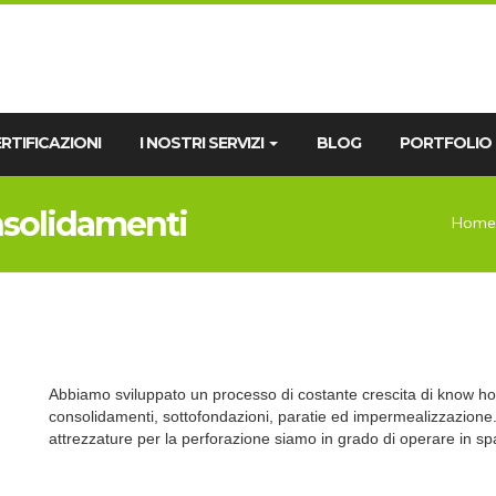
RTIFICAZIONI
I NOSTRI SERVIZI
BLOG
PORTFOLIO
nsolidamenti
Home
Abbiamo sviluppato un processo di costante crescita di know how
consolidamenti, sottofondazioni, paratie ed impermealizzazion
attrezzature per la perforazione siamo in grado di operare in spaz